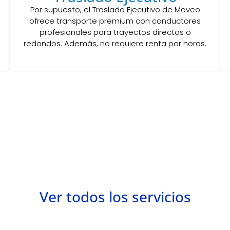
Por supuesto, el Traslado Ejecutivo de Moveo
ofrece transporte premium con conductores
profesionales para trayectos directos o
redondos. Además, no requiere renta por horas.
ige el que mejor se adapte a tus necesidades. Además, c
porte en Monterrey, disfrutarás de movilidad segura y 
¿Listo para tu próximo traslado?
Ver todos los servicios