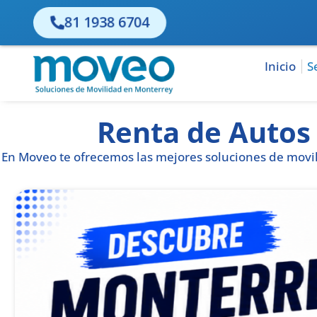
81 1938 6704
Inicio
S
Renta de Autos 
En Moveo te ofrecemos las mejores soluciones de movili