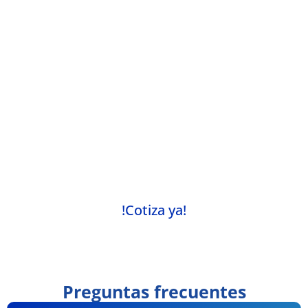
Más que un servicio de transporte, una
experiencia de primer nivel
Cada experiencia positiva refleja nuestro
compromiso con la excelencia. ¿Listo para ser
nuestro próximo cliente satisfecho? Contáctanos
hoy y descubre por qué Moveo es la opción
preferida en movilidad.
!Cotiza ya!
Preguntas frecuentes