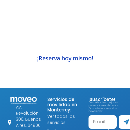
Viaja con comodidad, seguridad y puntualidad
con nuestro Traslado Ejecutivo. Contamos con
una flota premium, choferes capacitados y
atención personalizada para garantizar una
experiencia de primer nivel.
Reserva ahora y deja que nosotros nos
encarguemos de tu movilidad.
¡Reserva hoy mismo!
Servicios de
¡Suscríbete!
Descubre las mejores
movilidad en
promociones del mes.
Av.
¡Suscríbete a nuestro
Monterrey:
newsletter!
Revolución
Ver todos los
300, Buenos
servicios
Aires, 64800