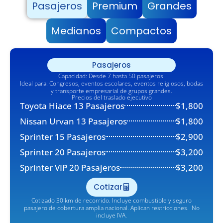
Pasajeros
Premium
Grandes
Medianos
Compactos
Pasajeros
Capacidad: Desde 7 hasta 50 pasajeros.
Ideal para: Congresos, eventos escolares, eventos religiosos, bodas
y transporte empresarial de grupos grandes.
Precios del traslado ejecutivo
Toyota Hiace 13 Pasajeros
$1,800
Nissan Urvan 13 Pasajeros
$1,800
Sprinter 15 Pasajeros
$2,900
Sprinter 20 Pasajeros
$3,200
Sprinter VIP 20 Pasajeros
$3,200
Cotizar
Cotizado 30 km de recorrido. Incluye combustible y seguro
pasajero de cobertura amplia nacional. Aplican restricciones.
No
incluye IVA.