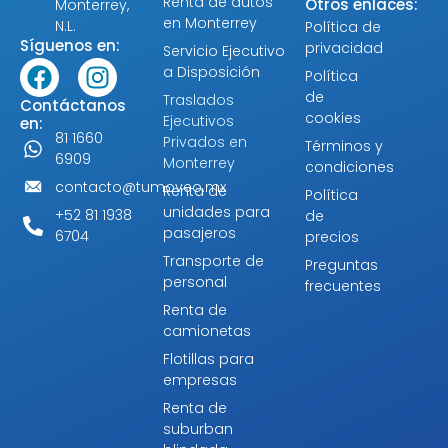
Renta de autos
Otros enlaces:
Monterrey,
Alternative:
en Monterrey
N.L.
Política de
Síguenos en:
privacidad
Servicio Ejecutivo
a Disposición
Política
de
Traslados
Contáctanos
cookies
Ejecutivos
en:
81 1660
Privados en
Términos y
6909
Monterrey
condiciones
contacto@tumoveo.mx
Renta de
Política
unidades para
+52 81 1938
de
pasajeros
6704
precios
Transporte de
Preguntas
personal
frecuentes
Renta de
camionetas
Flotillas para
empresas
Renta de
suburban