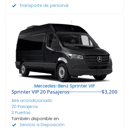
Transporte de personal
Mercedes-Benz Sprinter VIP
Sprinter VIP 20 Pasajeros
$3,200
Aire acondicionado
20 Pasajeros
3 Puertas
También disponible en:
Servicio a Disposición