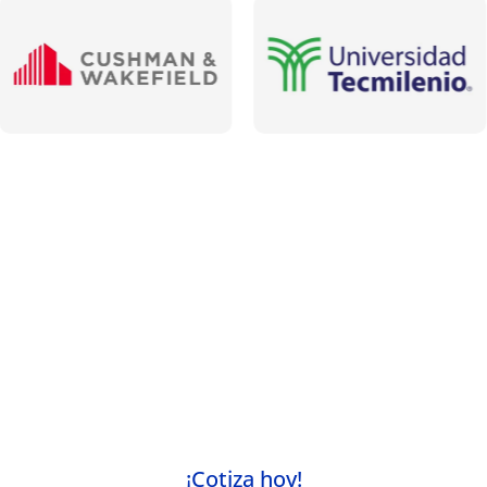
Más que un servicio de transporte, una
experiencia de primer nivel
Cada experiencia positiva refleja nuestro
compromiso con la excelencia. ¿Listo para ser
nuestro próximo cliente satisfecho? Contáctanos
hoy y descubre por qué Moveo es la opción
preferida en movilidad.
¡Cotiza hoy!