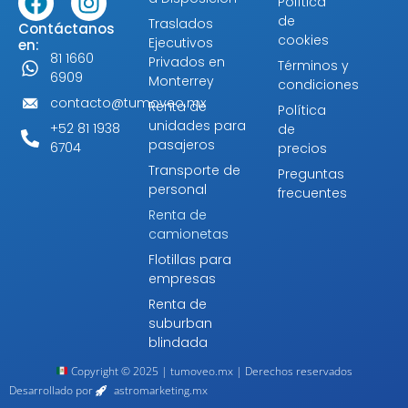
Política
de
Traslados
Contáctanos
cookies
Ejecutivos
en:
81 1660
Privados en
Términos y
6909
Monterrey
condiciones
contacto@tumoveo.mx
Renta de
Política
unidades para
+52 81 1938
de
pasajeros
6704
precios
Transporte de
Preguntas
personal
frecuentes
Renta de
camionetas
Flotillas para
empresas
Renta de
suburban
blindada
Copyright © 2025 | tumoveo.mx | Derechos reservados
Desarrollado por
astromarketing.mx