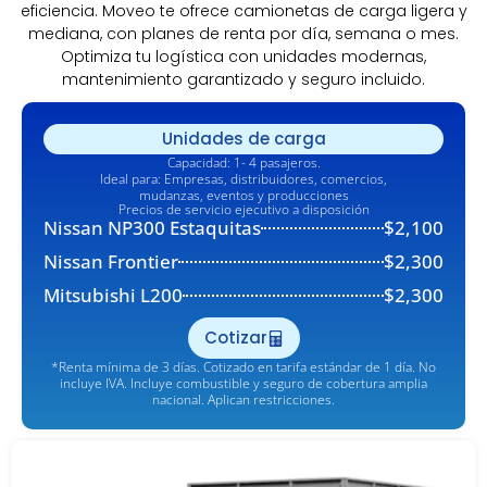
eficiencia. Moveo te ofrece camionetas de carga ligera y
mediana, con planes de renta por día, semana o mes.
Optimiza tu logística con unidades modernas,
mantenimiento garantizado y seguro incluido.
Unidades de carga
Capacidad: 1- 4 pasajeros.
Ideal para: Empresas, distribuidores, comercios,
mudanzas, eventos y producciones
Precios de servicio ejecutivo a disposición
Nissan NP300 Estaquitas​
$2,100
Nissan Frontier
$2,300
Mitsubishi L200
$2,300
Cotizar
*Renta mínima de 3 días. Cotizado en tarifa estándar de 1 día. No
incluye IVA. Incluye combustible y seguro de cobertura amplia
nacional. Aplican restricciones.